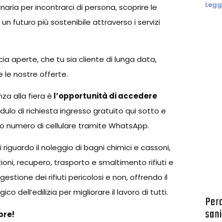
Leggi
ria per incontrarci di persona, scoprire le
un futuro più sostenibile attraverso i servizi
ia aperte, che tu sia cliente di lunga data,
le nostre offerte.
za alla fiera è
l’opportunità di accedere
dulo di richiesta ingresso gratuito qui sotto e
uo numero di cellulare tramite WhatsApp.
i riguardo il noleggio di bagni chimici e cassoni,
ezioni, recupero, trasporto e smaltimento rifiuti e
tione dei rifiuti pericolosi e non, offrendo il
o dell’edilizia per migliorare il lavoro di tutti.
Pero
sani
bre!