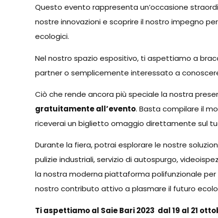
Questo evento rappresenta un’occasione straordina
nostre innovazioni e scoprire il nostro impegno per 
ecologici.
Nel nostro spazio espositivo, ti aspettiamo a bracc
partner o semplicemente interessato a conoscere 
Ciò che rende ancora più speciale la nostra presen
gratuitamente all’evento
. Basta compilare il mo
riceverai un biglietto omaggio direttamente sul t
Durante la fiera, potrai esplorare le nostre soluzion
pulizie industriali, servizio di autospurgo, videoisp
la nostra moderna piattaforma polifunzionale per ges
nostro contributo attivo a plasmare il futuro ecologic
Ti aspettiamo al Saie Bari 2023 dal 19 al 21 otto