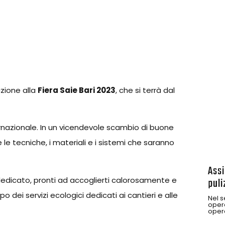
zione alla
Fiera Saie Bari 2023
, che si terrà dal
ternazionale. In un vicendevole scambio di buone
 le tecniche, i materiali e i sistemi che saranno
Assi
dicato, pronti ad accoglierti calorosamente e
puli
o dei servizi ecologici dedicati ai cantieri e alle
Nel s
opera
opera