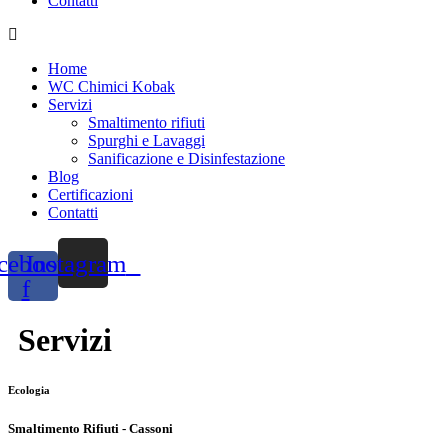
Contatti
Menu
Home
WC Chimici Kobak
Servizi
Smaltimento rifiuti
Spurghi e Lavaggi
Sanificazione e Disinfestazione
Blog
Certificazioni
Contatti
cebook-
Instagram
f
Servizi
Ecologia
Smaltimento Rifiuti - Cassoni