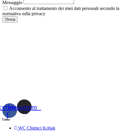
Messaggio
Acconsento al trattamento dei miei dati personali secondo la
normativa sulla privacy
Invia
cebook-
Instagram
f
Links
WC Chimici Kobak