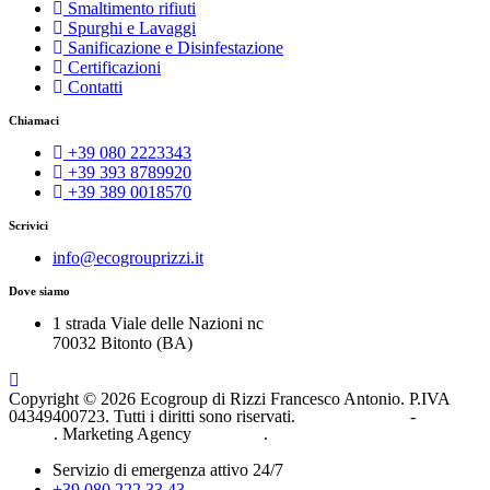
Smaltimento rifiuti
Spurghi e Lavaggi
Sanificazione e Disinfestazione
Certificazioni
Contatti
Chiamaci
+39 080 2223343
+39 393 8789920
+39 389 0018570
Scrivici
info@ecogrouprizzi.it
Dove siamo
1 strada Viale delle Nazioni nc
70032 Bitonto (BA)
Copyright © 2026 Ecogroup di Rizzi Francesco Antonio. P.IVA
04349400723. Tutti i diritti sono riservati.
Privacy Policy
-
Cookie
Policy
. Marketing Agency
Deraweb
.
Servizio di emergenza attivo 24/7
+39 080 222 33 43